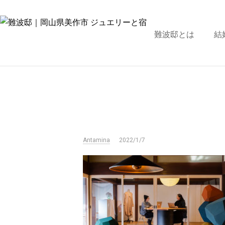
難波邸とは
結
Antamina
2022/1/7