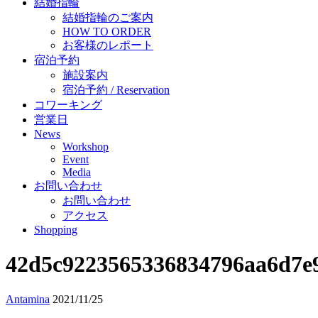
結婚指輪
結婚指輪のご案内
HOW TO ORDER
お客様のレポート
宿泊予約
施設案内
宿泊予約 / Reservation
コワーキング
営業日
News
Workshop
Event
Media
お問い合わせ
お問い合わせ
アクセス
Shopping
42d5c9223565336834796aa6d7e
Antamina
2021/11/25