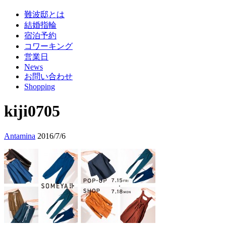
難波邸とは
結婚指輪
宿泊予約
コワーキング
営業日
News
お問い合わせ
Shopping
kiji0705
Antamina
2016/7/6