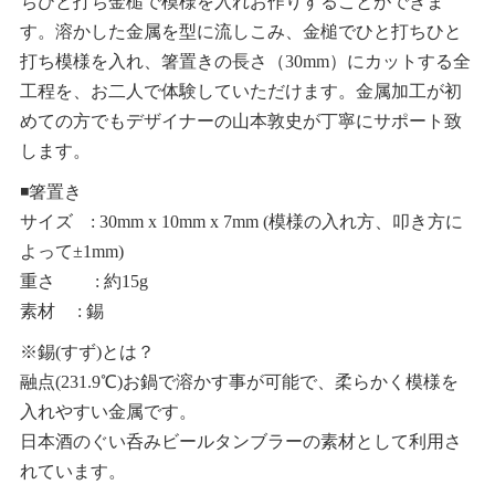
ちひと打ち金槌で模様を入れお作りすることができま
す。溶かした金属を型に流しこみ、金槌でひと打ちひと
打ち模様を入れ、箸置きの長さ（30mm）にカットする全
工程を、お二人で体験していただけます。金属加工が初
めての方でもデザイナーの山本敦史が丁寧にサポート致
します。
◾️箸置き
サイズ : 30mm x 10mm x 7mm (模様の入れ方、叩き方に
よって±1mm)
重さ : 約15g
素材 : 錫
※錫(すず)とは？
融点(231.9℃)お鍋で溶かす事が可能で、柔らかく模様を
入れやすい金属です。
日本酒のぐい呑みビールタンブラーの素材として利用さ
れています。